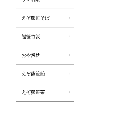
えぞ熊笹そば
熊笹竹炭
おや炭枕
えぞ熊笹飴
えぞ熊笹茶