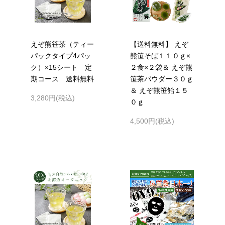
えぞ熊笹茶（ティー
【送料無料】 えぞ
パックタイプ4パッ
熊笹そば１１０ｇ×
ク）×15シート 定
２食×２袋＆ えぞ熊
期コース 送料無料
笹茶パウダー３０ｇ
＆ えぞ熊笹飴１５
3,280円(税込)
０ｇ
4,500円(税込)