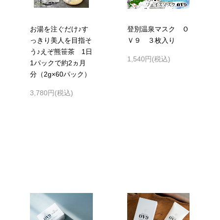
お湯を注ぐだけ♪す
登別温泉マスク Ｏ
っきり美人を目指そ
Ｖ９ ３枚入り
う♪えぞ熊笹茶 1日
1,540円(税込)
1パックで約2ヵ月
分（2g×60パック）
3,780円(税込)