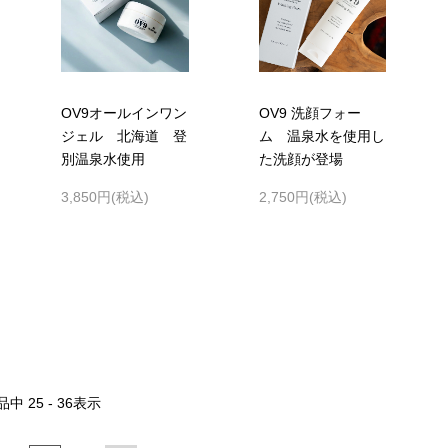
OV9オールインワン
OV9 洗顔フォー
ジェル 北海道 登
ム 温泉水を使用し
別温泉水使用
た洗顔が登場
3,850円(税込)
2,750円(税込)
品中
25 - 36
表示