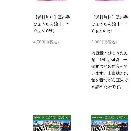
【送料無料】湯の香
【送料無料】湯の香
ひょうたん飴【１５
ひょうたん飴【１５
０ｇ×10袋】
０ｇ×４袋】
4,500円(税込)
2,000円(税込)
内容量：ひょうたん
飴 150ｇ×4袋 一
個ずつ小袋に入って
います。上白糖と水
飴を昔ながら直火で
煮詰めた飴です。