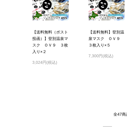
【送料無料（ポスト
【送料無料】登別温
投函）】登別温泉マ
泉マスク ＯＶ９
スク ＯＶ９ ３枚
３枚入り×５
入り×２
7,300円(税込)
3,024円(税込)
全
47
商