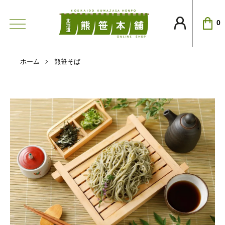
0
ホーム
熊笹そば