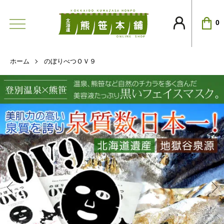
0
ホーム
のぼりべつＯＶ９