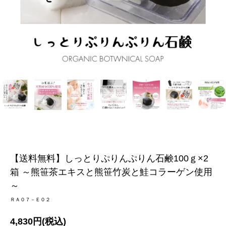
【送料無料】しっとりぷりんぷりん石鹸100ｇ×2
箱 ～熊笹茶エキスと熊笹竹炭と鮭コラーゲン使用
～
ＲＡ０７－Ｅ０２
4,830円(税込)