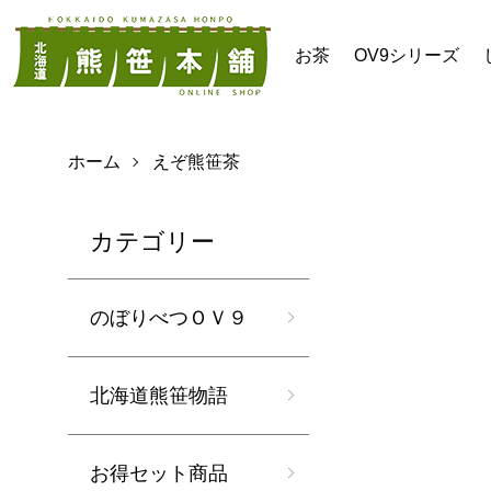
お茶
OV9シリーズ
ホーム
えぞ熊笹茶
カテゴリー
のぼりべつＯＶ９
北海道熊笹物語
お得セット商品