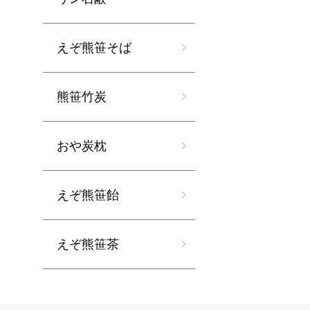
えぞ熊笹そば
熊笹竹炭
おや炭枕
えぞ熊笹飴
えぞ熊笹茶