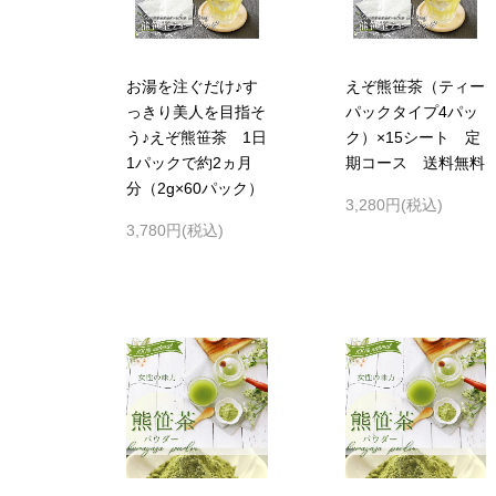
お湯を注ぐだけ♪す
えぞ熊笹茶（ティー
っきり美人を目指そ
パックタイプ4パッ
う♪えぞ熊笹茶 1日
ク）×15シート 定
1パックで約2ヵ月
期コース 送料無料
分（2g×60パック）
3,280円(税込)
3,780円(税込)