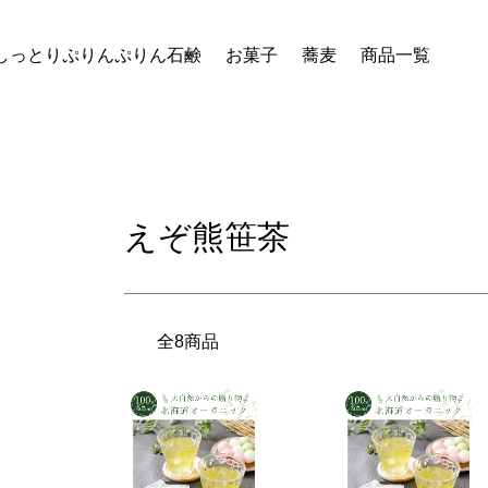
しっとりぷりんぷりん石鹸
お菓子
蕎麦
商品一覧
えぞ熊笹茶
全8商品